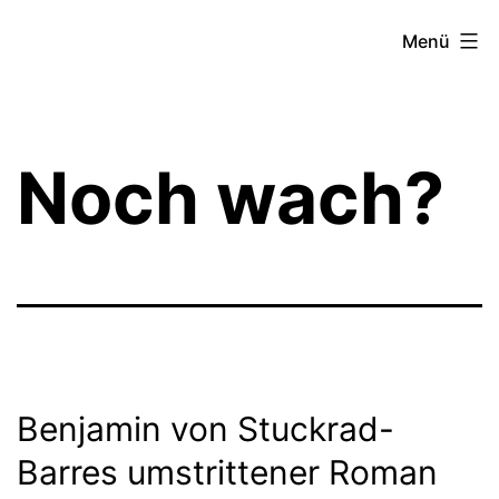
Zum
Theater­
Menü
Inhalt
zeit
springen
Hamburg
Noch wach?
Benjamin von Stuckrad-
Barres umstrittener Roman