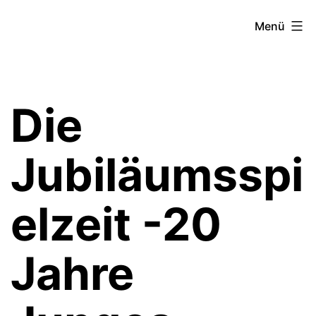
Zum
Theater­
Menü
Inhalt
zeit
springen
Hamburg
Die
Jubiläumsspi
elzeit -20
Jahre