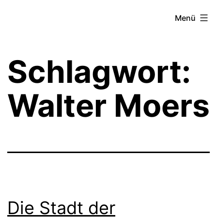
Zum
Theater­
Menü
Inhalt
zeit
springen
Hamburg
Schlagwort:
Walter Moers
Die Stadt der