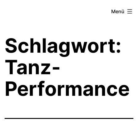
Zum
Theater­
Menü
Inhalt
zeit
springen
Hamburg
Schlagwort:
Tanz-
Performance