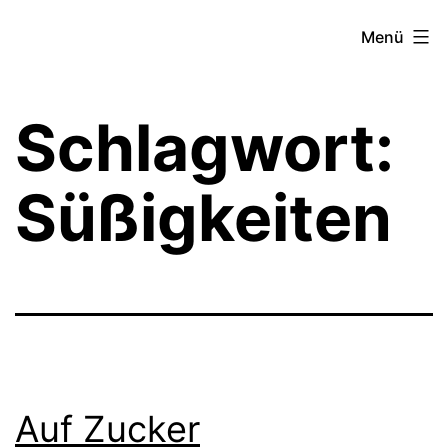
Zum
Theater­
Menü
Inhalt
zeit
springen
Hamburg
Schlagwort:
Süßigkeiten
Auf Zucker