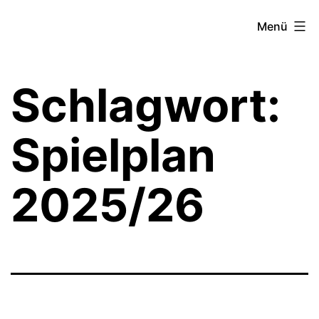
Zum
Theater­
Menü
Inhalt
zeit
springen
Hamburg
Schlagwort:
Spielplan
2025/26