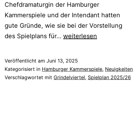
Chefdramaturgin der Hamburger
Kammerspiele und der Intendant hatten
gute Gründe, wie sie bei der Vorstellung
Das
des Spielplans für…
weiterlesen
Grindelviertel
im
Veröffentlicht am
Juni 13, 2025
Fokus
Kategorisiert in
Hamburger Kammerspiele
,
Neuigkeiten
–
Verschlagwortet mit
Grindelviertel
,
Spielplan 2025/26
Der
Spielplan
der
Hamburger
Kammerspiele