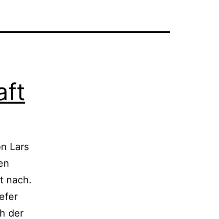
aft
on Lars
en
t nach.
efer
h der