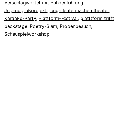
Verschlagwortet mit
Bühnenführung
,
Jugendgroßprojekt
,
junge leute machen theater
,
Karaoke-Party
,
Plattform-Festival
,
platttform trifft
backstage
,
Poetry-Slam
,
Probenbesuch
,
Schauspielworkshop