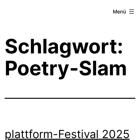
Zum
Theater­
Menü
Inhalt
zeit
springen
Hamburg
Schlagwort:
Poetry-Slam
plattform-Festival 2025