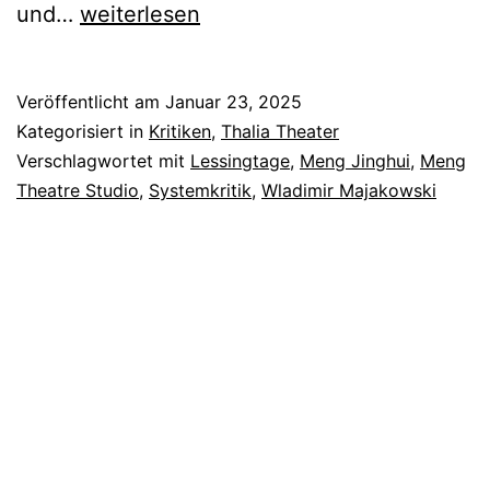
Die
und…
weiterlesen
Wanze
Veröffentlicht am
Januar 23, 2025
Kategorisiert in
Kritiken
,
Thalia Theater
Verschlagwortet mit
Lessingtage
,
Meng Jinghui
,
Meng
Theatre Studio
,
Systemkritik
,
Wladimir Majakowski