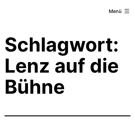
Zum
Theater­
Menü
Inhalt
zeit
springen
Hamburg
Schlagwort:
Lenz auf die
Bühne