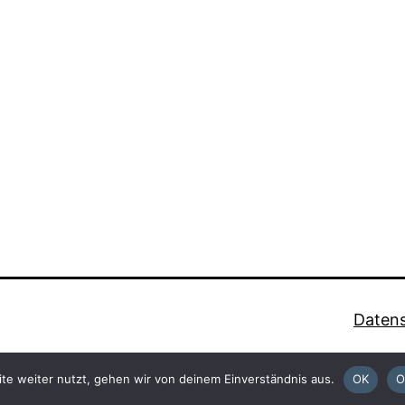
Datens
te weiter nutzt, gehen wir von deinem Einverständnis aus.
OK
O