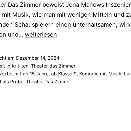
ter Das Zimmer beweist Jona Manows Inszenie
mit Musik, wie man mit wenigen Mitteln und z
nden Schauspielern einen unterhaltsamen, wirk
Eine
hen und…
weiterlesen
Insel
mit
icht am
Dezember 14, 2024
zwei
ert in
Kritiken
,
Theater das Zimmer
Zwergen
wortet mit
ab 15 Jahre
,
ab Klasse 9
,
Komödie mit Musik
,
Lu
l als Probe
,
Theater Das Zimmer