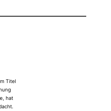
m Titel
rnung
e, hat
dacht.