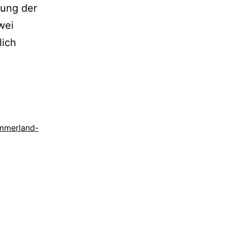
rung der
wei
lich
mmerland-