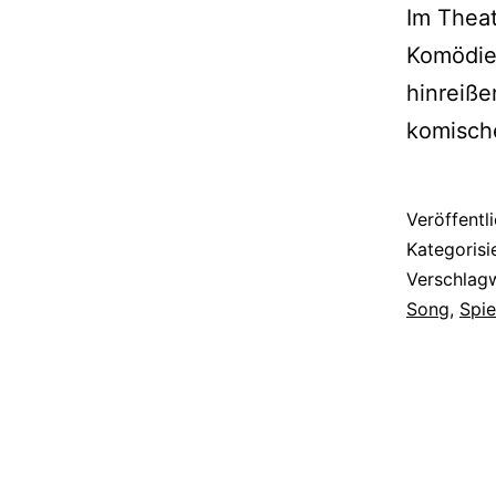
Im Thea
Komödie 
hinreiße
komisc
Veröffentl
Kategorisi
Verschlag
Song
,
Spie