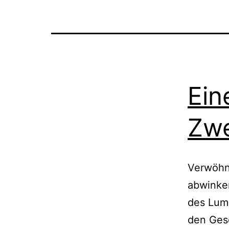
Ein
Zw
Verwöhnt
abwinken
des Lum
den Gesc