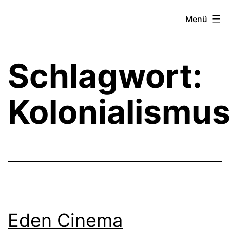
Zum
Theater­
Menü
Inhalt
zeit
springen
Hamburg
Schlagwort:
Kolonialismu
Eden Cinema