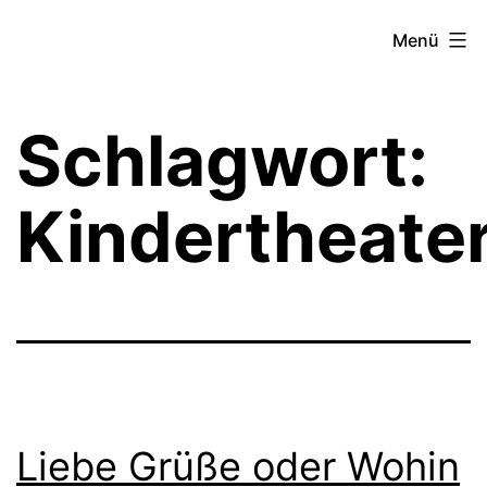
Zum
Theater­
Menü
Inhalt
zeit
springen
Hamburg
Schlagwort:
Kindertheater
Liebe Grüße oder Wohin