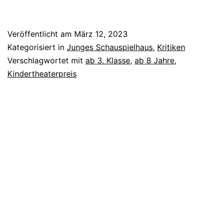
oder
Wohin
Veröffentlicht am
März 12, 2023
das
Kategorisiert in
Junges Schauspielhaus
,
Kritiken
Leben
Verschlagwortet mit
ab 3. Klasse
,
ab 8 Jahre
,
Kindertheaterpreis
fällt