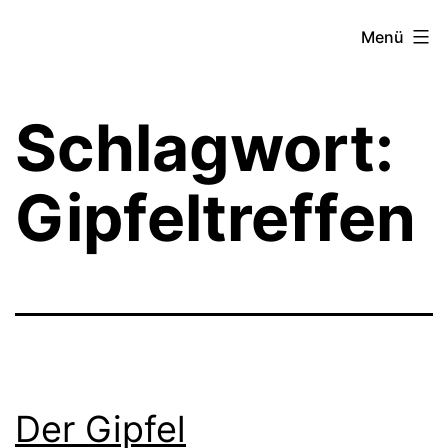
Zum
Theater­
Menü
Inhalt
zeit
springen
Hamburg
Schlagwort:
Gipfeltreffen
Der Gipfel