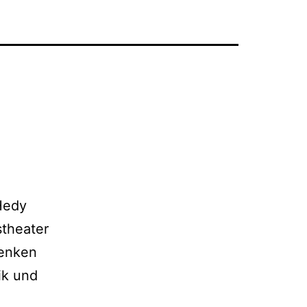
Hedy
stheater
denken
ik und