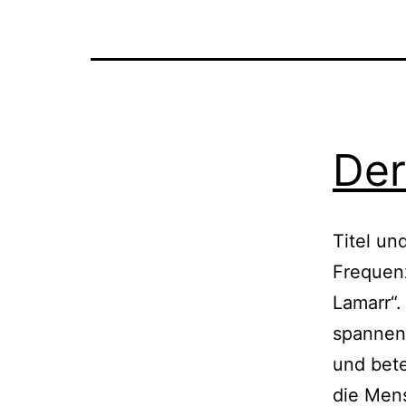
Der
Titel un
Frequen
Lamarr“.
spannen
und bete
die Mens