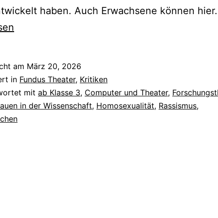
ntwickelt haben. Auch Erwachsene können hier
sen
icht am
März 20, 2026
ert in
Fundus Theater
,
Kritiken
wortet mit
ab Klasse 3
,
Computer und Theater
,
Forschungst
rauen in der Wissenschaft
,
Homosexualität
,
Rassismus
,
chen