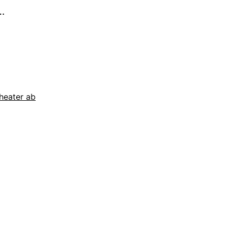
Der
…
Frequenzsprung
heater ab