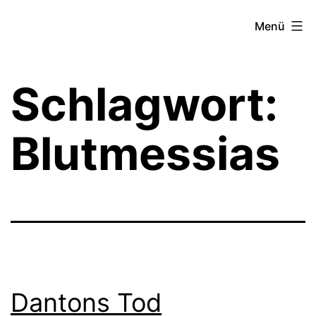
Zum
Theater­
Menü
Inhalt
zeit
springen
Hamburg
Schlagwort:
Blutmessias
Dantons Tod