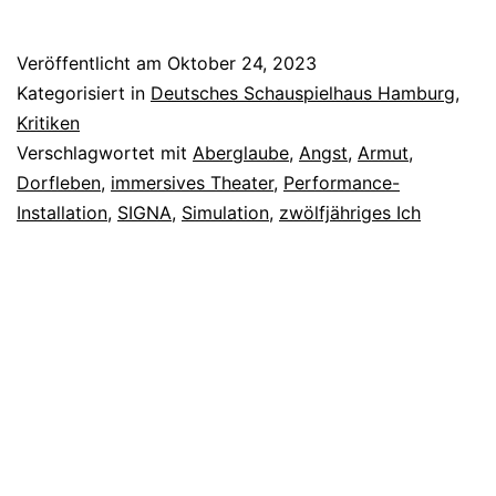
Jahr
Veröffentlicht am
Oktober 24, 2023
Kategorisiert in
Deutsches Schauspielhaus Hamburg
,
Kritiken
Verschlagwortet mit
Aberglaube
,
Angst
,
Armut
,
Dorfleben
,
immersives Theater
,
Performance-
Installation
,
SIGNA
,
Simulation
,
zwölfjähriges Ich