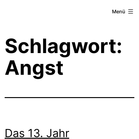
Zum
Theater­
Menü
Inhalt
zeit
springen
Hamburg
Schlagwort:
Angst
Das 13. Jahr