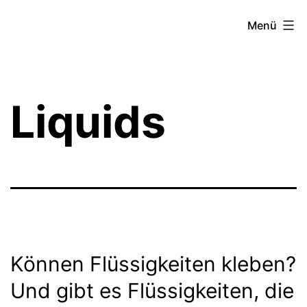
Zum
Theater­
Menü
Inhalt
zeit
springen
Hamburg
Liquids
Können Flüssigkeiten kleben?
Und gibt es Flüssigkeiten, die