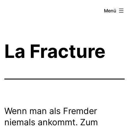
Zum
Theater­
Menü
Inhalt
zeit
springen
Hamburg
La Fracture
Wenn man als Fremder
niemals ankommt. Zum