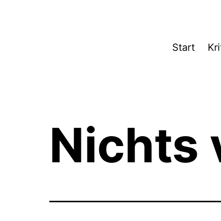
Zum
Inhalt
springen
Theater­
Start
Kri
zeit
Hamburg
Nichts