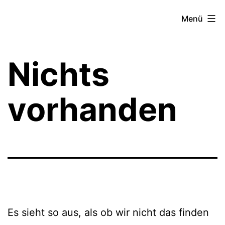
Zum
Theater­
Menü
Inhalt
zeit
springen
Hamburg
Nichts
vorhanden
Es sieht so aus, als ob wir nicht das finden