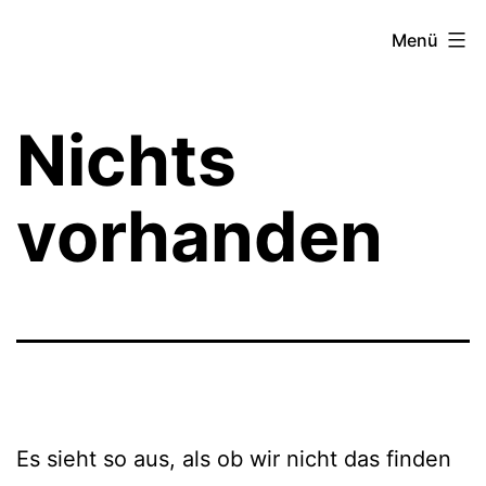
Zum
Theater­
Menü
Inhalt
zeit
springen
Hamburg
Nichts
vorhanden
Es sieht so aus, als ob wir nicht das finden