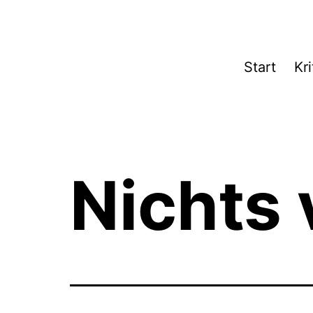
Zum
Inhalt
springen
Theater­
Start
Kri
zeit
Hamburg
Nichts